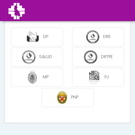
DP
DRE
SALUD
DRTPE
MP
PJ
PNP